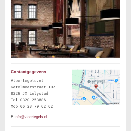
Contactgegevens
Vloertegels.nl

Ketelmeerstraat 102 

8226 JX Lelystad 

Tel:0320-253886

Mob:06 23 79 62 62
E
info@vloertegels.nl