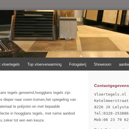
t vloertegels
Top vloerverwarming
Fotogalerij
Showroom
aanbi
Contactgegevens
lans tegels genoemd,hoogglans tegels zijn
Vloertegels.nl

die dieper naar voren komen,het spiegeling van
Ketelmeerstraat
teriaal te polijsten en met bepaalde
8226 JX Lelystad
lectie in hoogglans tegels, met ruime aanbod
Tel:0320-253886

Mob:06 23 79 62
u zeker tot een een keuze.