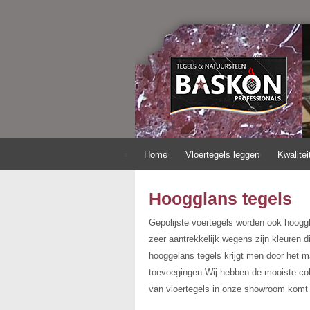
Home
Vloertegels leggen
Kwalitei
Hoogglans tegels
Gepolijste voertegels worden ook hoogg
zeer aantrekkelijk wegens zijn kleuren 
hooggelans tegels krijgt men door het ma
toevoegingen.Wij hebben de mooiste col
van vloertegels in onze showroom komt 