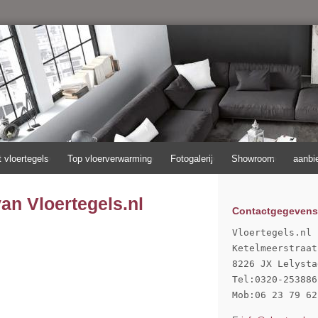
t vloertegels
Top vloerverwarming
Fotogalerij
Showroom
aanbi
an Vloertegels.nl
Contactgegevens
Vloertegels.nl

Ketelmeerstraat
8226 JX Lelystad
Tel:0320-253886

Mob:06 23 79 62