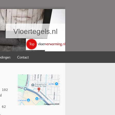
Vloertegels.nl
edingen
Contact
 102 

 

 62