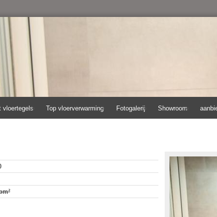
t vloertegels
Top vloerverwarming
Fotogalerij
Showroom
aanbi
0
 pm²