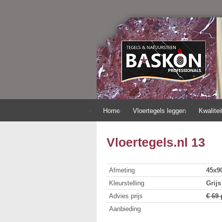
Home
Vloertegels leggen
Kwalitei
Vloertegels.nl 13
Afmeting
45x9
Kleurstelling
Grijs
Advies prijs
€ 69
Aanbieding