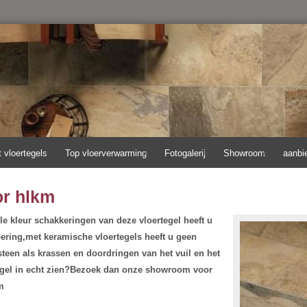
t vloertegels
Top vloerverwarming
Fotogalerij
Showroom
aanbi
or hlkm
le kleur schakkeringen van deze vloertegel heeft u
oering,met keramische vloertegels heeft u geen
steen als krassen en doordringen van het vuil en het
tegel in echt zien?Bezoek dan onze showroom voor
m