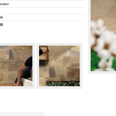
rmaten
00
00