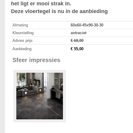
het ligt er mooi strak in.
Deze vloertegel is nu in de aanbieding
Afmeting
60x60-45x90-30-30
Kleurstelling
antraciet
Advies prijs
€ 68,00
Aanbieding
€ 55,00
Sfeer impressies